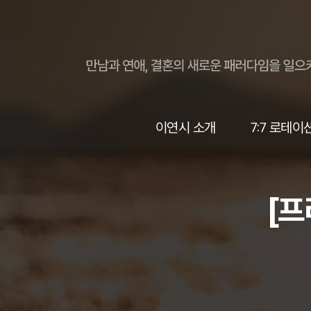
이연시 소개
7:7 로테이
[프