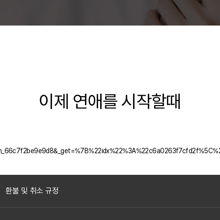
이제 연애를 시작할때
olumn_66c7f2be9e9d8&_get=%7B%22idx%22%3A%22c6a0263f7cfd2f%5C
환불 및 취소 규정